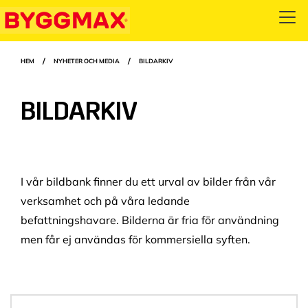
Hoppa
Open
till
menu
huvudinnehåll
Länkstigar
HEM
NYHETER OCH MEDIA
BILDARKIV
BILDARKIV
I vår bildbank finner du ett urval av bilder från vår
verksamhet och på våra ledande
befattningshavare. Bilderna är fria för användning
men får ej användas för kommersiella syften.